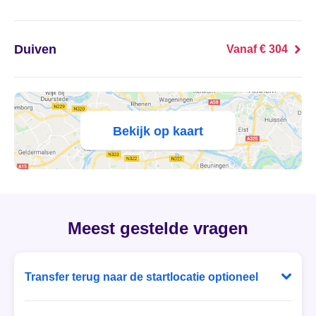
's Heer Abtskerke
's Heer Arendskerke
Duiven
Vanaf € 304
's Heer Hendrikskinderen
's Heerenberg
Bekijk op kaart
's Heerenbroek
's Heerenhoek
's Hertogenbosch
Meest gestelde vragen
's-Graveland
Transfer terug naar de startlocatie optioneel
't Goy
Bij Ballonvaart Tickets heb je zelf de keuze! Laat je