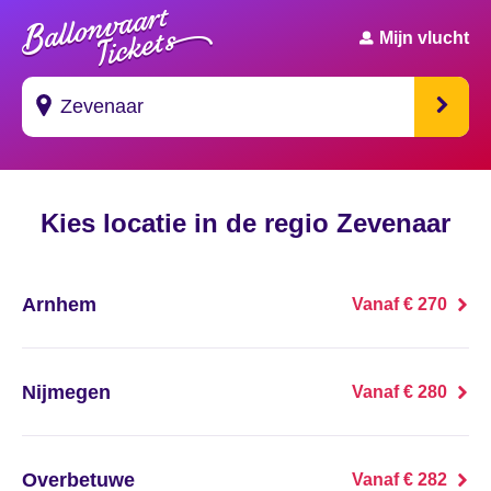
Mijn vlucht
Suggesties
Kies locatie in de regio Zevenaar
's Gravendeel
's Gravenhage
Arnhem
Vanaf € 270
's Gravenmoer
's Gravenpolder
Nijmegen
Vanaf € 280
's Gravenzande
Overbetuwe
Vanaf € 282