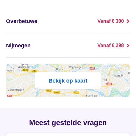
's Heer Abtskerke
's Heer Arendskerke
Overbetuwe
Vanaf € 300
's Heer Hendrikskinderen
Nijmegen
Vanaf € 298
's Heerenberg
's Heerenbroek
's Heerenhoek
Bekijk op kaart
's Hertogenbosch
's-Graveland
Meest gestelde vragen
't Goy