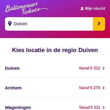
Mijn vlucht
Suggesties
Kies locatie in de regio Duiven
's Gravendeel
's Gravenhage
Duiven
Vanaf € 312
's Gravenmoer
's Gravenpolder
Arnhem
Vanaf € 270
's Gravenzande
Wageningen
Vanaf € 311