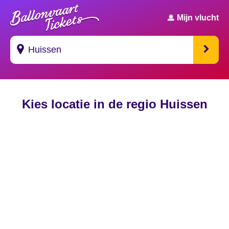
Mijn vlucht
Suggesties
Kies locatie in de regio Huissen
's Gravendeel
's Gravenhage
's Gravenmoer
's Gravenpolder
's Gravenzande