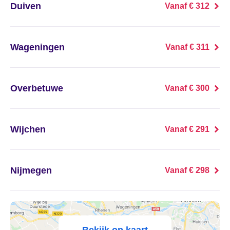
't Haantje
Duiven
Vanaf € 312
't Harde
Wageningen
Vanaf € 311
't Loo Oldebroek
't Veld
Overbetuwe
Vanaf € 300
't Waar
Wijchen
Vanaf € 291
't Zand
't Zandt
Nijmegen
Vanaf € 298
1e Exloërmond
2e Exloërmond
Bekijk op kaart