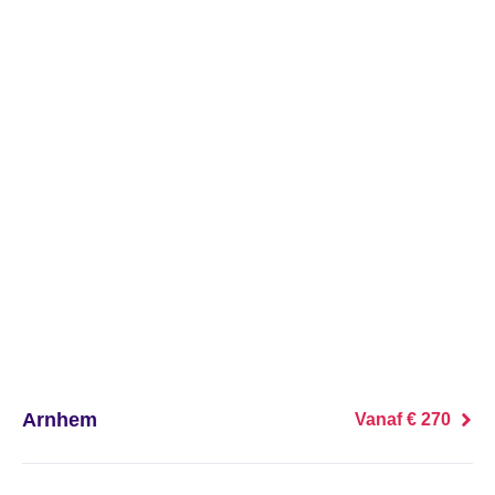
's Heer Abtskerke
's Heer Arendskerke
's Heer Hendrikskinderen
's Heerenberg
's Heerenbroek
's Heerenhoek
's Hertogenbosch
's-Graveland
Arnhem
Vanaf € 270
't Goy