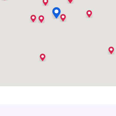
's Heer Arendskerke
's Heer Hendrikskinderen
's Heerenberg
's Heerenbroek
's Heerenhoek
's Hertogenbosch
's-Graveland
't Goy
't Haantje