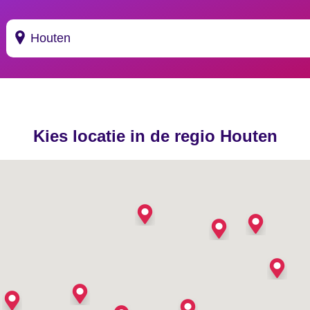
Suggesties
's Gravendeel
Kies locatie in de regio Houten
's Gravenhage
's Gravenmoer
's Gravenpolder
's Gravenzande
's Heer Abtskerke