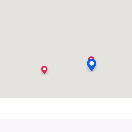
's Heer Arendskerke
's Heer Hendrikskinderen
's Heerenberg
's Heerenbroek
's Heerenhoek
's Hertogenbosch
's-Graveland
't Goy
't Haantje