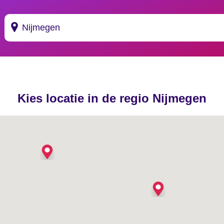
Suggesties
's Gravendeel
Kies locatie in de regio Nijmegen
's Gravenhage
's Gravenmoer
's Gravenpolder
's Gravenzande
's Heer Abtskerke