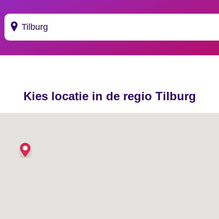
Suggesties
's Gravendeel
Kies locatie in de regio Tilburg
's Gravenhage
's Gravenmoer
's Gravenpolder
's Gravenzande
's Heer Abtskerke