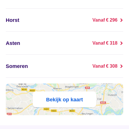
's Heer Abtskerke
's Heer Arendskerke
Horst
Vanaf € 296
's Heer Hendrikskinderen
Asten
Vanaf € 318
's Heerenberg
's Heerenbroek
Someren
Vanaf € 308
's Heerenhoek
's Hertogenbosch
Bekijk op kaart
's-Graveland
't Goy