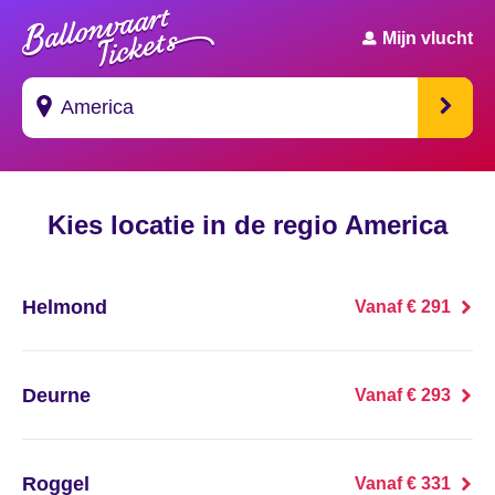
Mijn vlucht
Suggesties
Kies locatie in de regio America
's Gravendeel
's Gravenhage
Helmond
Vanaf € 291
's Gravenmoer
's Gravenpolder
Deurne
Vanaf € 293
's Gravenzande
Roggel
Vanaf € 331