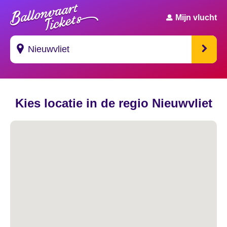
Mijn vlucht
Suggesties
Kies locatie in de regio Nieuwvliet
's Gravendeel
's Gravenhage
's Gravenmoer
's Gravenpolder
's Gravenzande