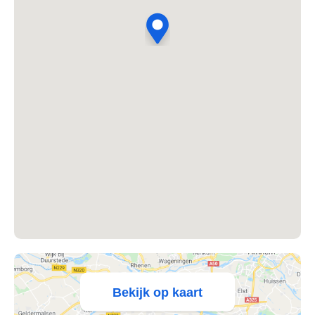
's Heer Abtskerke
's Heer Arendskerke
's Heer Hendrikskinderen
's Heerenberg
's Heerenbroek
's Heerenhoek
's Hertogenbosch
's-Graveland
't Goy
Bekijk op kaart