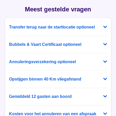
't Haantje
Meest gestelde vragen
't Harde
Transfer terug naar de startlocatie optioneel
't Loo Oldebroek
Bij Ballonvaart Tickets heb je zelf de keuze! Laat je
't Veld
na de landing ophalen door familie of vrienden of
Bubbels & Vaart Certificaat optioneel
reserveer een zitplaats in de luxe touringcar die je na
't Waar
Neem deel aan de “Champagne” ceremonie na de
de landing weer veilig en comfortabel terugbrengt
landing met een glas frisse bubbels; een
Annuleringsverzekering optioneel
naar de startlocatie.
't Zand
eeuwenoude ballonvaarders traditie. Als aandenken
Sluit direct een speciale ballonvaart
aan de onvergetelijke avond ontvang je een
annuleringsverzekering af. Deze
't Zandt
Opstijgen binnen 40 Km vliegafstand
gepersonaliseerd certificaat. Bij Ballonvaart Tickets
annuleringsverzekering vergoedt de
heb je zelf de keuze!
Luchtballonnen varen met de wind mee en zijn niet te
annuleringskosten die Ballonvaart Tickets in
1e Exloërmond
sturen. Om de veiligheid te kunnen garanderen kiest
Gemiddeld 12 gasten aan boord
rekening brengt voor het annuleren van je vaart in
de piloot het startveld zo dat de luchtballon na 60
geval van een ongeval, ziekte, overlijden,
2e Exloërmond
Ballonvaart Tickets heeft een gevarieerde vloot. Het
minuten boven een gebied hangt waar de ballon
zwangerschap of ernstige schade aan je huis.
gemiddelde aantal deelnemers aan een ballonvaart
Kosten voor het annuleren van een afspraak
veilig kan landen. Ballonvaart Tickets doet haar