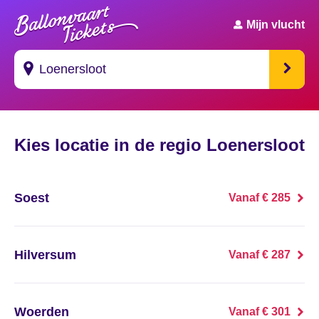
Mijn vlucht
Suggesties
Kies locatie in de regio Loenersloot
's Gravendeel
's Gravenhage
Soest
Vanaf € 285
's Gravenmoer
's Gravenpolder
Hilversum
Vanaf € 287
's Gravenzande
Woerden
Vanaf € 301