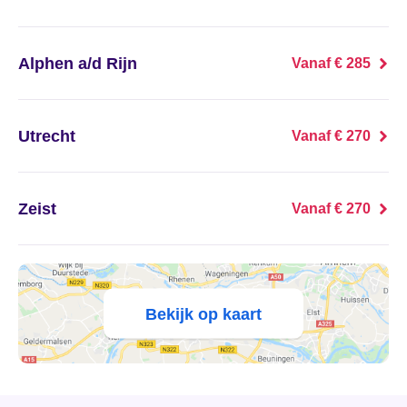
's Heer Abtskerke
's Heer Arendskerke
Alphen a/d Rijn
Vanaf € 285
's Heer Hendrikskinderen
Utrecht
Vanaf € 270
's Heerenberg
's Heerenbroek
Zeist
Vanaf € 270
's Heerenhoek
's Hertogenbosch
Bekijk op kaart
's-Graveland
't Goy