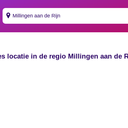
Suggesties
's Gravendeel
es locatie in de regio Millingen aan de R
's Gravenhage
's Gravenmoer
's Gravenpolder
's Gravenzande
's Heer Abtskerke