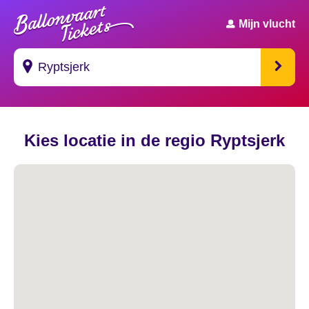
Mijn vlucht
Suggesties
Kies locatie in de regio Ryptsjerk
's Gravendeel
's Gravenhage
's Gravenmoer
's Gravenpolder
's Gravenzande