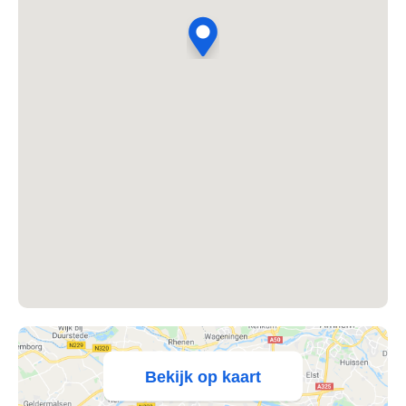
's Heer Abtskerke
's Heer Arendskerke
's Heer Hendrikskinderen
's Heerenberg
's Heerenbroek
's Heerenhoek
's Hertogenbosch
's-Graveland
't Goy
Bekijk op kaart