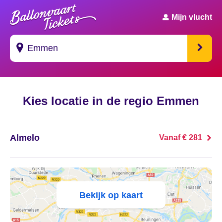
Mijn vlucht
Suggesties
Kies locatie in de regio Emmen
's Gravendeel
's Gravenhage
Almelo
Vanaf € 281
's Gravenmoer
's Gravenpolder
Bekijk op kaart
's Gravenzande