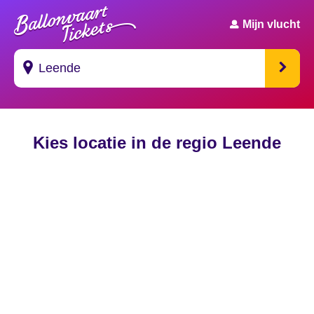
Mijn vlucht
Suggesties
Kies locatie in de regio Leende
's Gravendeel
's Gravenhage
's Gravenmoer
's Gravenpolder
's Gravenzande