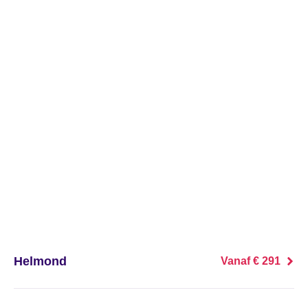
's Heer Abtskerke
's Heer Arendskerke
's Heer Hendrikskinderen
's Heerenberg
's Heerenbroek
's Heerenhoek
's Hertogenbosch
's-Graveland
Helmond
Vanaf € 291
't Goy