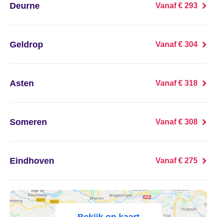
't Haantje
Deurne
Vanaf € 293
't Harde
Geldrop
Vanaf € 304
't Loo Oldebroek
't Veld
Asten
Vanaf € 318
't Waar
Someren
Vanaf € 308
't Zand
't Zandt
Eindhoven
Vanaf € 275
1e Exloërmond
2e Exloërmond
Bekijk op kaart