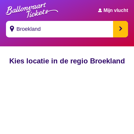
Mijn vlucht
Suggesties
Kies locatie in de regio Broekland
's Gravendeel
's Gravenhage
's Gravenmoer
's Gravenpolder
's Gravenzande