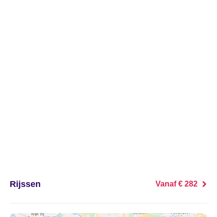
's Heer Abtskerke
's Heer Arendskerke
's Heer Hendrikskinderen
's Heerenberg
's Heerenbroek
's Heerenhoek
's Hertogenbosch
's-Graveland
Rijssen
Vanaf € 282
't Goy