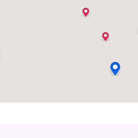
's Heer Arendskerke
's Heer Hendrikskinderen
's Heerenberg
's Heerenbroek
's Heerenhoek
's Hertogenbosch
's-Graveland
't Goy
't Haantje