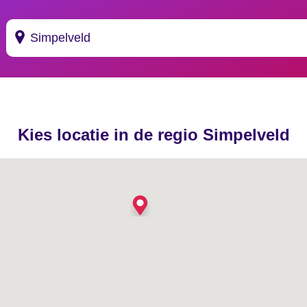
Suggesties
's Gravendeel
Kies locatie in de regio Simpelveld
's Gravenhage
's Gravenmoer
's Gravenpolder
's Gravenzande
's Heer Abtskerke