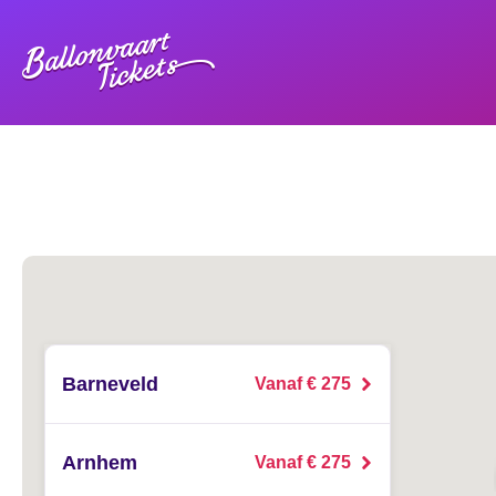
Barneveld
Vanaf € 275
Arnhem
Vanaf € 275