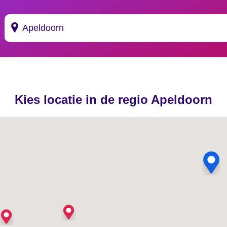
Suggesties
's Gravendeel
Kies locatie in de regio Apeldoorn
's Gravenhage
's Gravenmoer
's Gravenpolder
's Gravenzande
's Heer Abtskerke