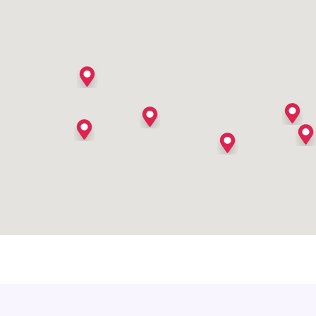
's Heer Arendskerke
's Heer Hendrikskinderen
's Heerenberg
's Heerenbroek
's Heerenhoek
's Hertogenbosch
's-Graveland
't Goy
't Haantje