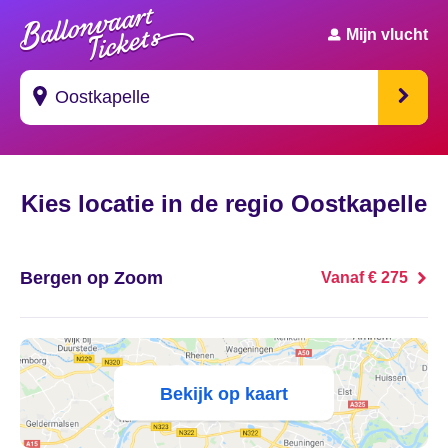
Mijn vlucht
Suggesties
Kies locatie in de regio Oostkapelle
's Gravendeel
's Gravenhage
Bergen op Zoom
Vanaf € 275
's Gravenmoer
's Gravenpolder
Bekijk op kaart
's Gravenzande