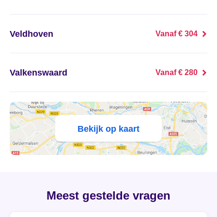
's Heer Abtskerke
's Heer Arendskerke
Veldhoven
Vanaf € 304
's Heer Hendrikskinderen
Valkenswaard
Vanaf € 280
's Heerenberg
's Heerenbroek
's Heerenhoek
Bekijk op kaart
's Hertogenbosch
's-Graveland
Meest gestelde vragen
't Goy