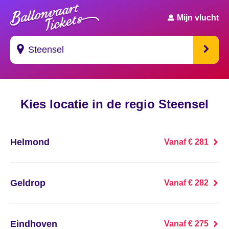
Mijn vlucht
Suggesties
Kies locatie in de regio Steensel
's Gravendeel
's Gravenhage
Helmond
Vanaf € 281
's Gravenmoer
's Gravenpolder
Geldrop
Vanaf € 282
's Gravenzande
Eindhoven
Vanaf € 275