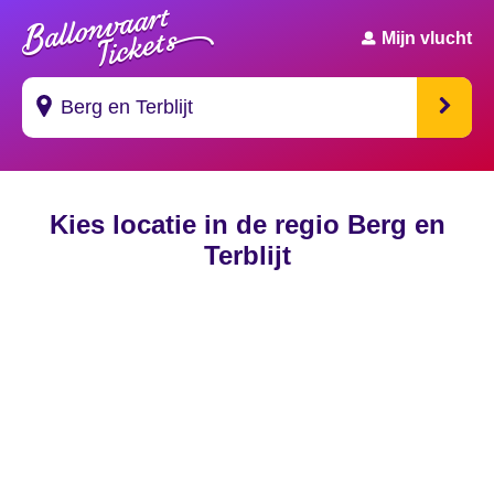
Mijn vlucht
Suggesties
Kies locatie in de regio Berg en
's Gravendeel
Terblijt
's Gravenhage
's Gravenmoer
's Gravenpolder
's Gravenzande