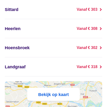
't Haantje
Sittard
Vanaf € 303
't Harde
't Loo Oldebroek
Heerlen
Vanaf € 308
't Veld
Hoensbroek
Vanaf € 302
't Waar
't Zand
Landgraaf
Vanaf € 318
't Zandt
1e Exloërmond
Bekijk op kaart
2e Exloërmond