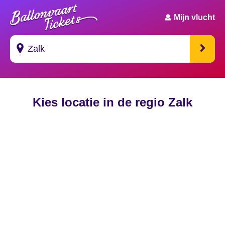
Mijn vlucht
Suggesties
Kies locatie in de regio Zalk
's Gravendeel
's Gravenhage
's Gravenmoer
's Gravenpolder
's Gravenzande