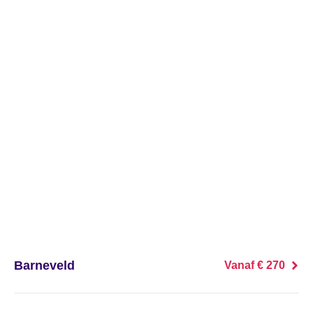
's Heer Abtskerke
's Heer Arendskerke
's Heer Hendrikskinderen
's Heerenberg
's Heerenbroek
's Heerenhoek
's Hertogenbosch
's-Graveland
Barneveld
Vanaf € 270
't Goy