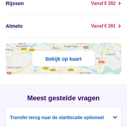
't Haantje
Rijssen
Vanaf € 282
't Harde
Almelo
Vanaf € 281
't Loo Oldebroek
't Veld
't Waar
Bekijk op kaart
't Zand
't Zandt
Meest gestelde vragen
1e Exloërmond
2e Exloërmond
Transfer terug naar de startlocatie optioneel