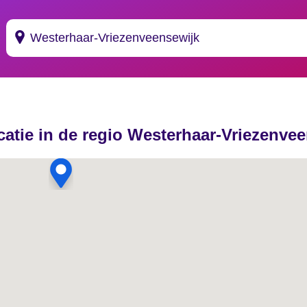
Suggesties
's Gravendeel
catie in de regio Westerhaar-Vriezenve
's Gravenhage
's Gravenmoer
's Gravenpolder
's Gravenzande
's Heer Abtskerke