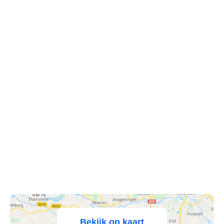
's Heer Abtskerke
's Heer Arendskerke
's Heer Hendrikskinderen
's Heerenberg
's Heerenbroek
's Heerenhoek
's Hertogenbosch
's-Graveland
't Goy
Bekijk op kaart