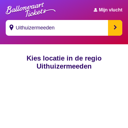
Mijn vlucht
Suggesties
Kies locatie in de regio
's Gravendeel
Uithuizermeeden
's Gravenhage
's Gravenmoer
's Gravenpolder
's Gravenzande