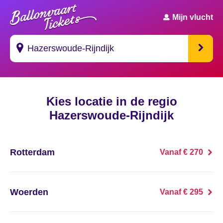
Mijn vlucht
Suggesties
Kies locatie in de regio
's Gravendeel
Hazerswoude-Rijndijk
's Gravenhage
's Gravenmoer
Rotterdam
Vanaf € 270
's Gravenpolder
Woerden
Vanaf € 295
's Gravenzande