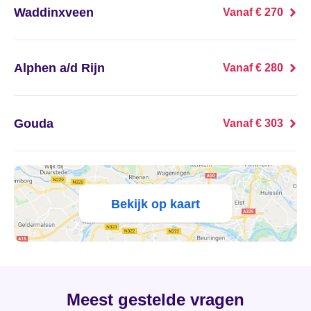
's Heer Abtskerke
Waddinxveen
Vanaf € 270
's Heer Arendskerke
Alphen a/d Rijn
Vanaf € 280
's Heer Hendrikskinderen
's Heerenberg
Gouda
Vanaf € 303
's Heerenbroek
's Heerenhoek
Bekijk op kaart
's Hertogenbosch
's-Graveland
't Goy
Meest gestelde vragen