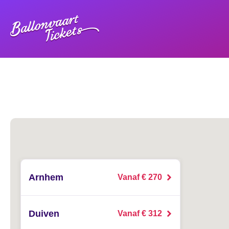
Arnhem
Vanaf € 270
Duiven
Vanaf € 312