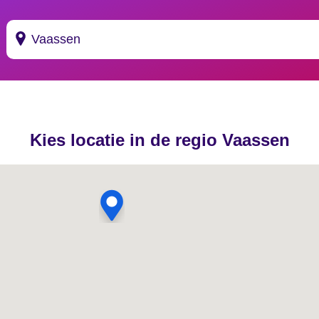
Suggesties
's Gravendeel
Kies locatie in de regio Vaassen
's Gravenhage
's Gravenmoer
's Gravenpolder
's Gravenzande
's Heer Abtskerke