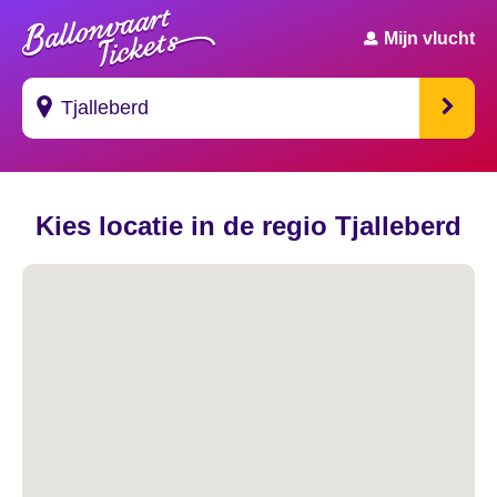
Mijn vlucht
Suggesties
Kies locatie in de regio Tjalleberd
's Gravendeel
's Gravenhage
's Gravenmoer
's Gravenpolder
's Gravenzande