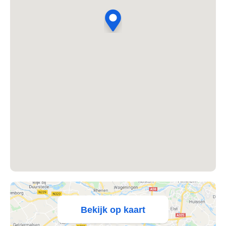
's Heer Abtskerke
's Heer Arendskerke
's Heer Hendrikskinderen
's Heerenberg
's Heerenbroek
's Heerenhoek
's Hertogenbosch
's-Graveland
't Goy
Bekijk op kaart