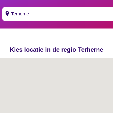
Suggesties
's Gravendeel
Kies locatie in de regio Terherne
's Gravenhage
's Gravenmoer
's Gravenpolder
's Gravenzande
's Heer Abtskerke