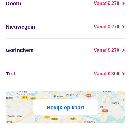
't Haantje
Doorn
Vanaf € 270
't Harde
Nieuwegein
Vanaf € 270
't Loo Oldebroek
't Veld
Gorinchem
Vanaf € 270
't Waar
Tiel
Vanaf € 306
't Zand
't Zandt
1e Exloërmond
Bekijk op kaart
2e Exloërmond