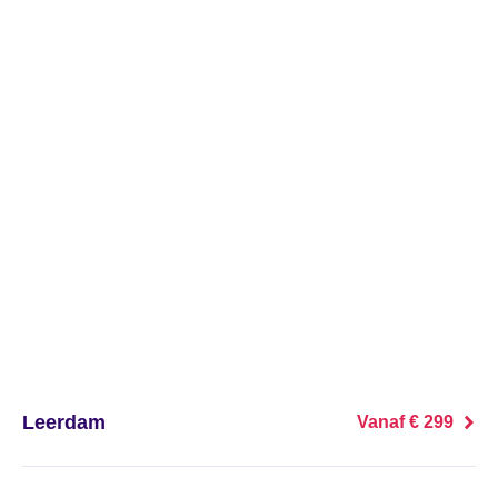
's Heer Abtskerke
's Heer Arendskerke
's Heer Hendrikskinderen
's Heerenberg
's Heerenbroek
's Heerenhoek
's Hertogenbosch
's-Graveland
Leerdam
Vanaf € 299
't Goy