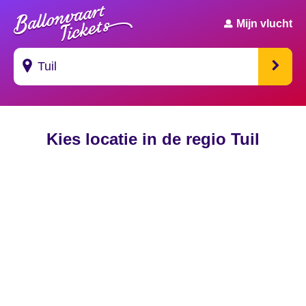
Mijn vlucht
Suggesties
Kies locatie in de regio Tuil
's Gravendeel
's Gravenhage
's Gravenmoer
's Gravenpolder
's Gravenzande