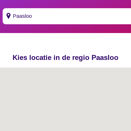
Suggesties
's Gravendeel
Kies locatie in de regio Paasloo
's Gravenhage
's Gravenmoer
's Gravenpolder
's Gravenzande
's Heer Abtskerke