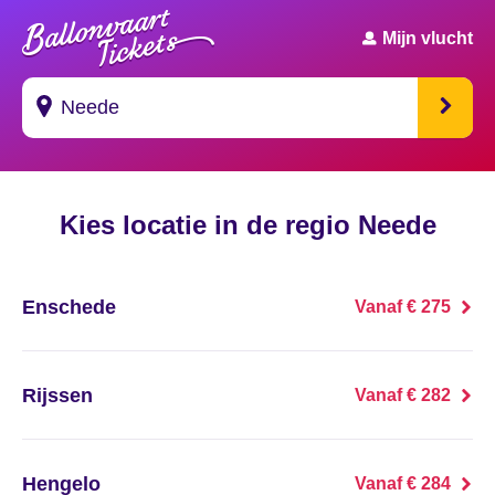
Mijn vlucht
Suggesties
Kies locatie in de regio Neede
's Gravendeel
's Gravenhage
Enschede
Vanaf € 275
's Gravenmoer
's Gravenpolder
Rijssen
Vanaf € 282
's Gravenzande
Hengelo
Vanaf € 284