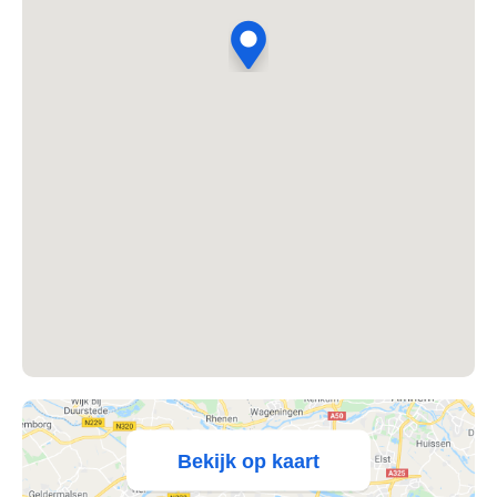
's Heer Abtskerke
's Heer Arendskerke
's Heer Hendrikskinderen
's Heerenberg
's Heerenbroek
's Heerenhoek
's Hertogenbosch
's-Graveland
't Goy
Bekijk op kaart