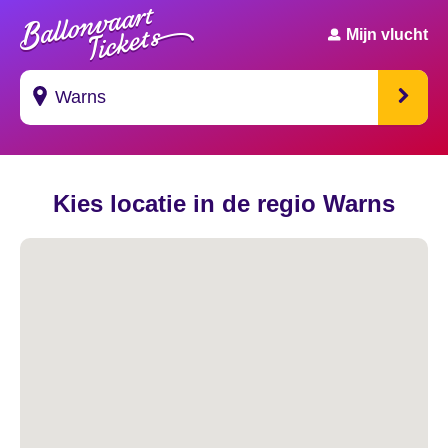
Mijn vlucht
Suggesties
Kies locatie in de regio Warns
's Gravendeel
's Gravenhage
's Gravenmoer
's Gravenpolder
's Gravenzande