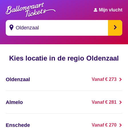
Mijn vlucht
Suggesties
Kies locatie in de regio Oldenzaal
's Gravendeel
's Gravenhage
Oldenzaal
Vanaf € 273
's Gravenmoer
's Gravenpolder
Almelo
Vanaf € 281
's Gravenzande
Enschede
Vanaf € 270