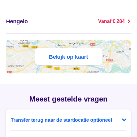
's Heer Abtskerke
's Heer Arendskerke
Hengelo
Vanaf € 284
's Heer Hendrikskinderen
's Heerenberg
Bekijk op kaart
's Heerenbroek
's Heerenhoek
's Hertogenbosch
Meest gestelde vragen
's-Graveland
Transfer terug naar de startlocatie optioneel
't Goy
Bij Ballonvaart Tickets heb je zelf de keuze! Laat je