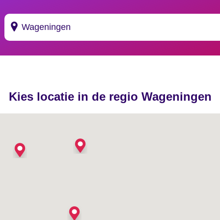
Suggesties
's Gravendeel
Kies locatie in de regio Wageningen
's Gravenhage
's Gravenmoer
's Gravenpolder
's Gravenzande
's Heer Abtskerke