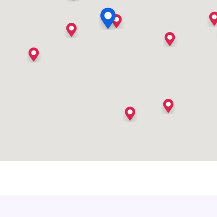
's Heer Arendskerke
's Heer Hendrikskinderen
's Heerenberg
's Heerenbroek
's Heerenhoek
's Hertogenbosch
's-Graveland
't Goy
't Haantje