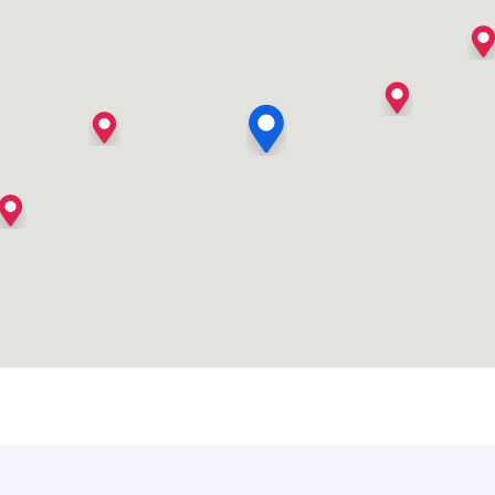
's Heer Arendskerke
's Heer Hendrikskinderen
's Heerenberg
's Heerenbroek
's Heerenhoek
's Hertogenbosch
's-Graveland
't Goy
't Haantje