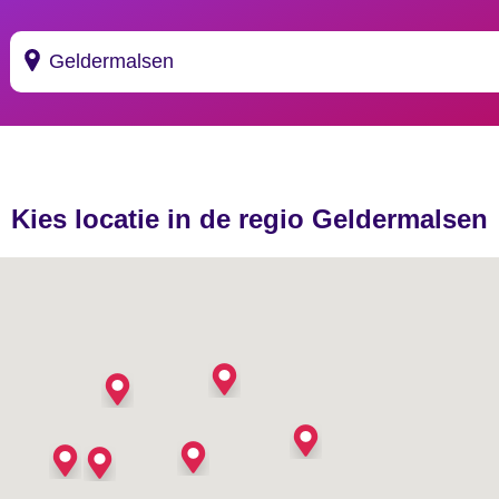
Suggesties
's Gravendeel
Kies locatie in de regio Geldermalsen
's Gravenhage
's Gravenmoer
's Gravenpolder
's Gravenzande
's Heer Abtskerke