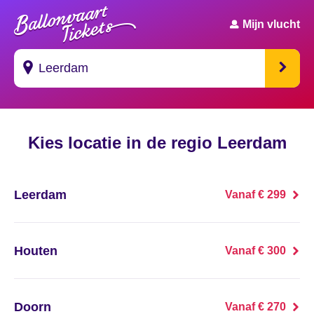
Mijn vlucht
Suggesties
Kies locatie in de regio Leerdam
's Gravendeel
's Gravenhage
Leerdam
Vanaf € 299
's Gravenmoer
's Gravenpolder
Houten
Vanaf € 300
's Gravenzande
Doorn
Vanaf € 270