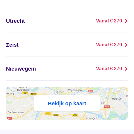
's Heer Abtskerke
's Heer Arendskerke
Utrecht
Vanaf € 270
's Heer Hendrikskinderen
Zeist
Vanaf € 270
's Heerenberg
's Heerenbroek
Nieuwegein
Vanaf € 270
's Heerenhoek
's Hertogenbosch
Bekijk op kaart
's-Graveland
't Goy