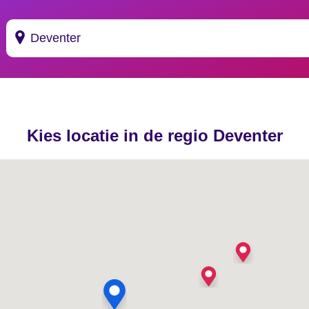
Suggesties
's Gravendeel
Kies locatie in de regio Deventer
's Gravenhage
's Gravenmoer
's Gravenpolder
's Gravenzande
's Heer Abtskerke