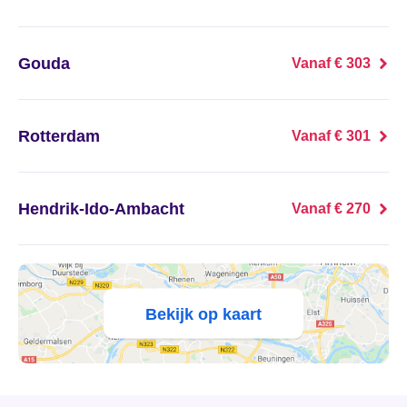
's Heer Abtskerke
's Heer Arendskerke
Gouda
Vanaf € 303
's Heer Hendrikskinderen
Rotterdam
Vanaf € 301
's Heerenberg
's Heerenbroek
Hendrik-Ido-Ambacht
Vanaf € 270
's Heerenhoek
's Hertogenbosch
Bekijk op kaart
's-Graveland
't Goy