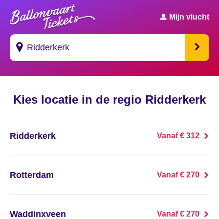
Mijn vlucht
Suggesties
Kies locatie in de regio Ridderkerk
's Gravendeel
's Gravenhage
Ridderkerk
Vanaf € 312
's Gravenmoer
's Gravenpolder
Rotterdam
Vanaf € 270
's Gravenzande
Waddinxveen
Vanaf € 270