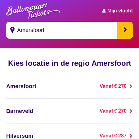
Mijn vlucht
Suggesties
Kies locatie in de regio Amersfoort
's Gravendeel
's Gravenhage
Amersfoort
Vanaf € 270
's Gravenmoer
's Gravenpolder
Barneveld
Vanaf € 270
's Gravenzande
Hilversum
Vanaf € 287