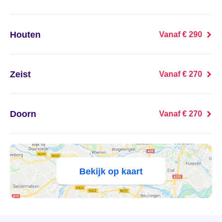
's Heer Abtskerke
's Heer Arendskerke
Houten
Vanaf € 290
's Heer Hendrikskinderen
Zeist
Vanaf € 270
's Heerenberg
's Heerenbroek
Doorn
Vanaf € 270
's Heerenhoek
's Hertogenbosch
Bekijk op kaart
's-Graveland
't Goy