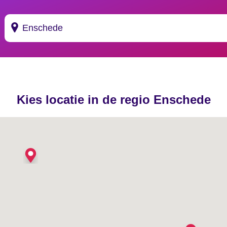
Suggesties
's Gravendeel
Kies locatie in de regio Enschede
's Gravenhage
's Gravenmoer
's Gravenpolder
's Gravenzande
's Heer Abtskerke