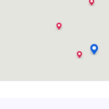
's Heer Arendskerke
's Heer Hendrikskinderen
's Heerenberg
's Heerenbroek
's Heerenhoek
's Hertogenbosch
's-Graveland
't Goy
't Haantje