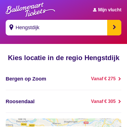
Mijn vlucht
Suggesties
Kies locatie in de regio Hengstdijk
's Gravendeel
's Gravenhage
Bergen op Zoom
Vanaf € 275
's Gravenmoer
's Gravenpolder
Roosendaal
Vanaf € 305
's Gravenzande