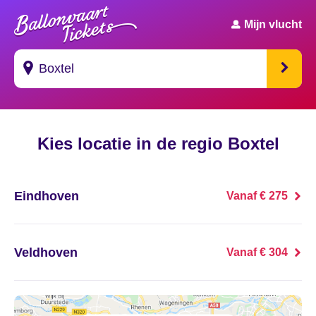
Mijn vlucht
Suggesties
Kies locatie in de regio Boxtel
's Gravendeel
's Gravenhage
Eindhoven
Vanaf € 275
's Gravenmoer
's Gravenpolder
Veldhoven
Vanaf € 304
's Gravenzande