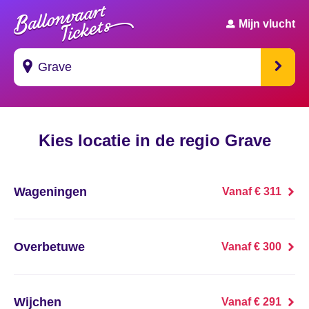
Mijn vlucht
Suggesties
Kies locatie in de regio Grave
's Gravendeel
's Gravenhage
Wageningen
Vanaf € 311
's Gravenmoer
's Gravenpolder
Overbetuwe
Vanaf € 300
's Gravenzande
Wijchen
Vanaf € 291