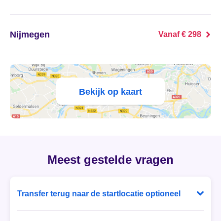
's Heer Abtskerke
's Heer Arendskerke
Nijmegen
Vanaf € 298
's Heer Hendrikskinderen
's Heerenberg
Bekijk op kaart
's Heerenbroek
's Heerenhoek
's Hertogenbosch
Meest gestelde vragen
's-Graveland
Transfer terug naar de startlocatie optioneel
't Goy
Bij Ballonvaart Tickets heb je zelf de keuze! Laat je