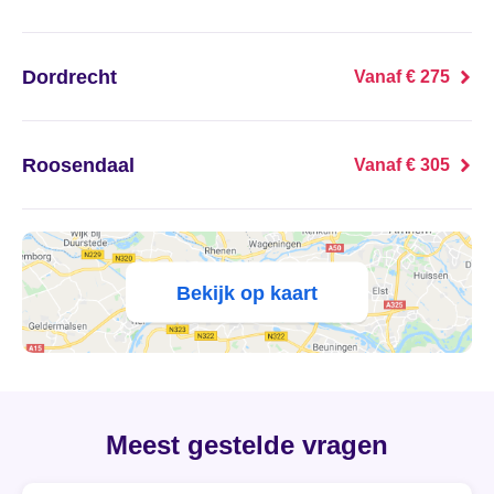
's Heer Abtskerke
's Heer Arendskerke
Dordrecht
Vanaf € 275
's Heer Hendrikskinderen
Roosendaal
Vanaf € 305
's Heerenberg
's Heerenbroek
's Heerenhoek
Bekijk op kaart
's Hertogenbosch
's-Graveland
Meest gestelde vragen
't Goy