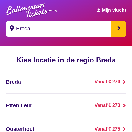
Mijn vlucht
Suggesties
Kies locatie in de regio Breda
's Gravendeel
's Gravenhage
Breda
Vanaf € 274
's Gravenmoer
's Gravenpolder
Etten Leur
Vanaf € 273
's Gravenzande
Oosterhout
Vanaf € 275