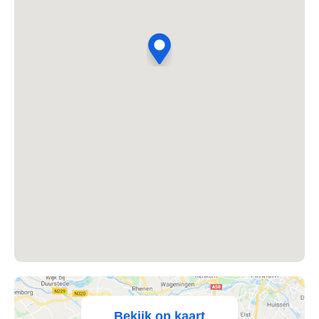
's Heer Abtskerke
's Heer Arendskerke
's Heer Hendrikskinderen
's Heerenberg
's Heerenbroek
's Heerenhoek
's Hertogenbosch
's-Graveland
't Goy
Bekijk op kaart