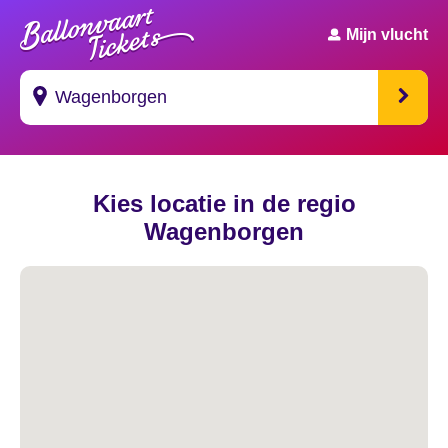
Mijn vlucht
Suggesties
Kies locatie in de regio
's Gravendeel
Wagenborgen
's Gravenhage
's Gravenmoer
's Gravenpolder
's Gravenzande