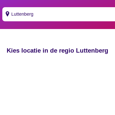
Suggesties
's Gravendeel
Kies locatie in de regio Luttenberg
's Gravenhage
's Gravenmoer
's Gravenpolder
's Gravenzande
's Heer Abtskerke