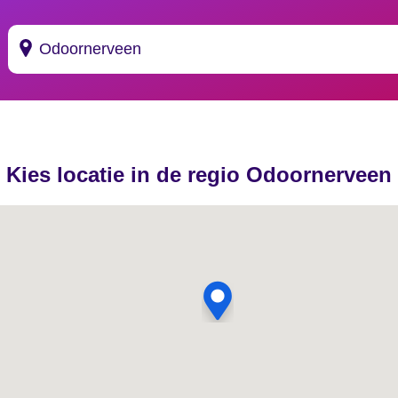
Suggesties
's Gravendeel
Kies locatie in de regio Odoornerveen
's Gravenhage
's Gravenmoer
's Gravenpolder
's Gravenzande
's Heer Abtskerke