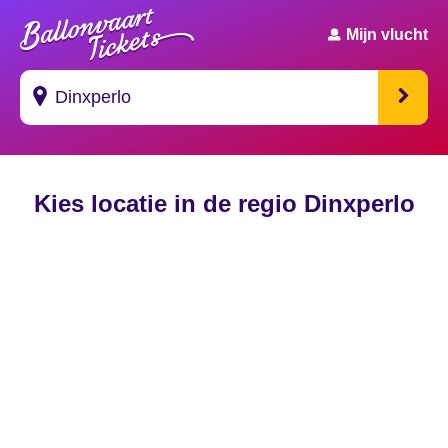
Mijn vlucht
Suggesties
Kies locatie in de regio Dinxperlo
's Gravendeel
's Gravenhage
's Gravenmoer
's Gravenpolder
's Gravenzande