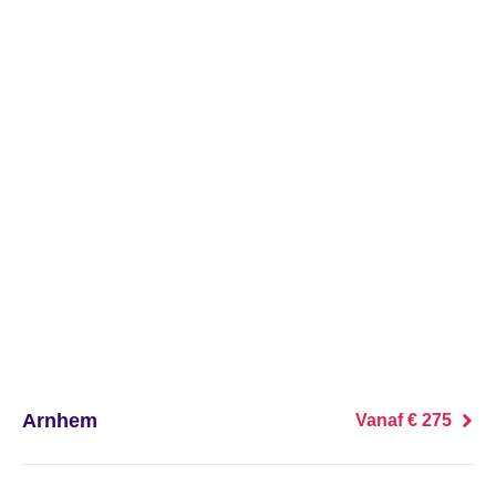
's Heer Abtskerke
's Heer Arendskerke
's Heer Hendrikskinderen
's Heerenberg
's Heerenbroek
's Heerenhoek
's Hertogenbosch
's-Graveland
Arnhem
Vanaf € 275
't Goy