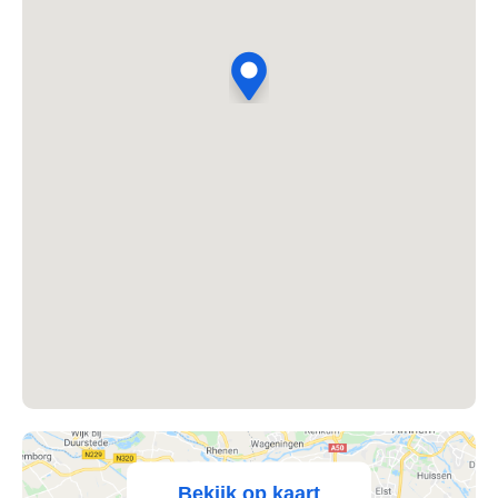
's Heer Abtskerke
's Heer Arendskerke
's Heer Hendrikskinderen
's Heerenberg
's Heerenbroek
's Heerenhoek
's Hertogenbosch
's-Graveland
't Goy
Bekijk op kaart