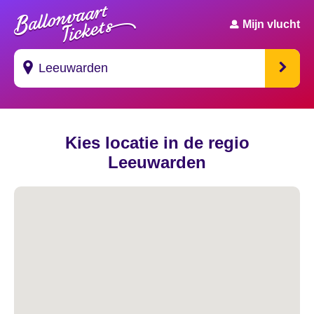
Mijn vlucht
Suggesties
Kies locatie in de regio
's Gravendeel
Leeuwarden
's Gravenhage
's Gravenmoer
's Gravenpolder
's Gravenzande