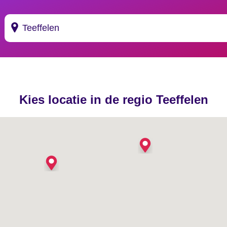
Suggesties
's Gravendeel
Kies locatie in de regio Teeffelen
's Gravenhage
's Gravenmoer
's Gravenpolder
's Gravenzande
's Heer Abtskerke