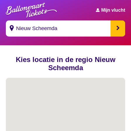
Mijn vlucht
Suggesties
Kies locatie in de regio Nieuw
's Gravendeel
Scheemda
's Gravenhage
's Gravenmoer
's Gravenpolder
's Gravenzande