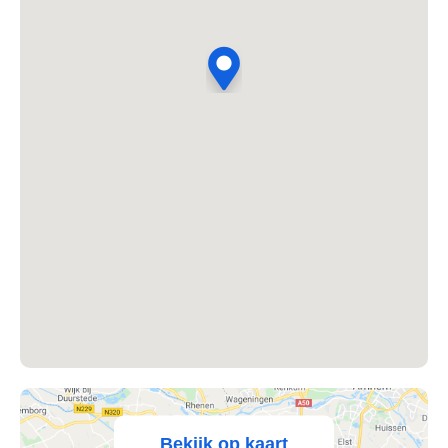
's Heer Abtskerke
's Heer Arendskerke
's Heer Hendrikskinderen
's Heerenberg
's Heerenbroek
's Heerenhoek
's Hertogenbosch
's-Graveland
't Goy
Bekijk op kaart