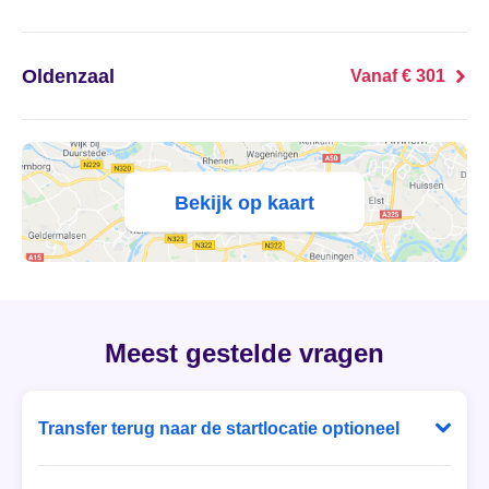
's Heer Abtskerke
's Heer Arendskerke
Oldenzaal
Vanaf € 301
's Heer Hendrikskinderen
's Heerenberg
Bekijk op kaart
's Heerenbroek
's Heerenhoek
's Hertogenbosch
Meest gestelde vragen
's-Graveland
Transfer terug naar de startlocatie optioneel
't Goy
Bij Ballonvaart Tickets heb je zelf de keuze! Laat je