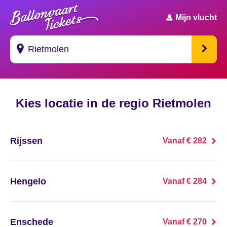
Mijn vlucht
Suggesties
Kies locatie in de regio Rietmolen
's Gravendeel
's Gravenhage
Rijssen
Vanaf € 282
's Gravenmoer
's Gravenpolder
Hengelo
Vanaf € 284
's Gravenzande
Enschede
Vanaf € 270